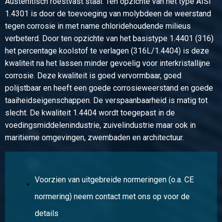
Austenitisch roestvast staal. Ten opzichte van het type AISI
1.4301 is door de toevoeging van molybdeen de weerstand
Artikelnummer
tegen corrosie in met name chloridehoudende milieus
2410-0030-7
verbeterd. Door ten opzichte van het basistype 1.4401 (316)
Omschrijving
het percentage koolstof te verlagen (316L/1.4404) is deze
Rvs blank rond 1.4404 (316L) 7 ca 3 mtr passing h9
kwaliteit na het lassen minder gevoelig voor interkristallijne
corrosie. Deze kwaliteit is goed vervormbaar, goed
Stuks gewicht in kg
polijstbaar en heeft een goede corrosieweerstand en goede
Bruto prijs
taaiheidseigenschappen. De verspaanbaarheid is matig tot
Selecteer
slecht. De kwaliteit 1.4404 wordt toegepast in de
voedingsmiddelenindustrie, zuivelindustrie maar ook in
Artikelnummer
maritieme omgevingen, zwembaden en architectuur.
2410-0030-8
Omschrijving
Rvs blank rond 1.4404 (316L) 8 ca 3 mtr passing h9
Voorzien van uitgebreide normeringen (o.a. CE
Stuks gewicht in kg
normering) neem contact met ons op voor de
Bruto prijs
details
Selecteer