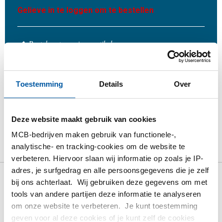
Gelieve in te loggen om te bestellen
Bestel met uw eigen artikelnummers
Calculeren met actuele MCB-prijzen
Volg uw order via Track&Trace
Toestemming
Details
Over
Deze website maakt gebruik van cookies
Product
Product omschrijving
Bruto prijslijst
MCB-bedrijven maken gebruik van functionele-,
analytische- en tracking-cookies om de website te
Downloads
Specificaties
verbeteren. Hiervoor slaan wij informatie op zoals je IP-
adres, je surfgedrag en alle persoonsgegevens die je zelf
bij ons achterlaat. Wij gebruiken deze gegevens om met
Bruto prijslijst: Rvs 1.4404
tools van andere partijen deze informatie te analyseren
(316L) blank passing h9 rond
om onze website te verbeteren. Je kunt toestemming
geven voor al deze cookies of je kunt zelf de cookies