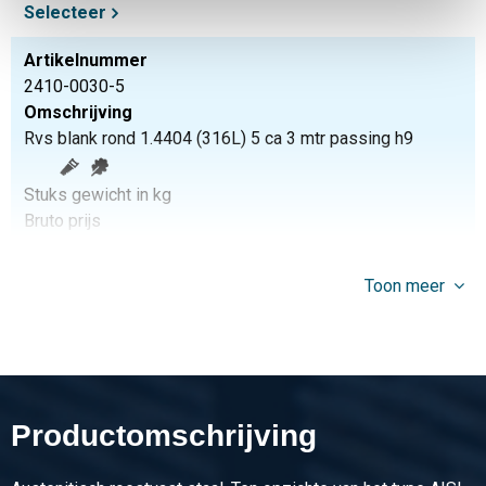
Selecteer
Artikelnummer
2410-0030-5
Omschrijving
Rvs blank rond 1.4404 (316L) 5 ca 3 mtr passing h9
Stuks gewicht in kg
Bruto prijs
Selecteer
Toon meer
Artikelnummer
2410-0030-6
Omschrijving
Rvs blank rond 1.4404 (316L) 6 ca 3 mtr passing h9
Productomschrijving
Stuks gewicht in kg
Bruto prijs
Selecteer