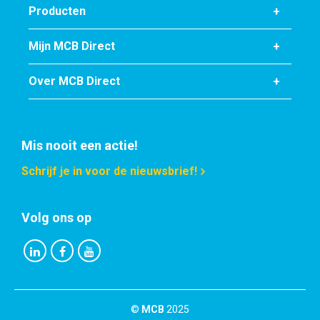
Artikelnummer
Producten
2410-0030-13
Omschrijving
Mijn MCB Direct
Rvs blank rond 1.4404 (316L) 13 ca 3 mtr passing h9
Over MCB Direct
Stuks gewicht in kg
Bruto prijs
Selecteer
Mis nooit een actie!
Artikelnummer
Schrijf je in voor de nieuwsbrief!
2410-0030-14
Omschrijving
Rvs blank rond 1.4404 (316L) 14 ca 3 mtr passing h9
Volg ons op
Stuks gewicht in kg
Bruto prijs
Selecteer
©
MCB
2025
Artikelnummer