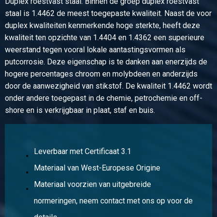
Duplex roestvast staal. Binnen de groep duplex roestvast
staal is 1.4462 de meest toegepaste kwaliteit. Naast de voor
Artikelnummer
duplex kwaliteiten kenmerkende hoge sterkte, heeft deze
2410-0050-15
kwaliteit ten opzichte van 1.4404 en 1.4362 een superieure
Omschrijving
weerstand tegen vooral lokale aantastingsvormen als
Rvs 1.4462 (Duplex) blank rond 15 passing h9 ca 3 mtr
putcorrosie. Deze eigenschap is te danken aan enerzijds de
hogere percentages chroom en molybdeen en anderzijds
Stuks gewicht in kg
door de aanwezigheid van stikstof. De kwaliteit 1.4462 wordt
Bruto prijs
onder andere toegepast in de chemie, petrochemie en off-
Selecteer
shore en is verkrijgbaar in plaat, staf en buis.
Artikelnummer
2410-0050-16
Omschrijving
Leverbaar met Certificaat 3.1
Rvs 1.4462 (Duplex) blank rond 16 passing h9 ca 3 mtr
Materiaal van West-Europese Origine
Materiaal voorzien van uitgebreide
Stuks gewicht in kg
Bruto prijs
normeringen, neem contact met ons op voor de
Selecteer