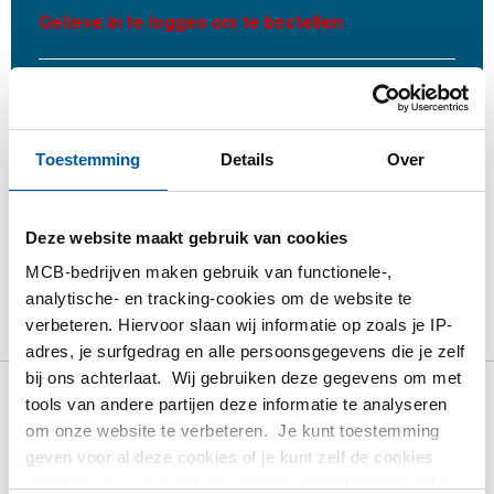
Gelieve in te loggen om te bestellen
Bestel met uw eigen artikelnummers
Calculeren met actuele MCB-prijzen
Volg uw order via Track&Trace
Toestemming
Details
Over
Deze website maakt gebruik van cookies
MCB-bedrijven maken gebruik van functionele-,
Product
Product omschrijving
Bruto prijslijst
analytische- en tracking-cookies om de website te
verbeteren. Hiervoor slaan wij informatie op zoals je IP-
Downloads
Specificaties
adres, je surfgedrag en alle persoonsgegevens die je zelf
bij ons achterlaat. Wij gebruiken deze gegevens om met
tools van andere partijen deze informatie te analyseren
Bruto prijslijst: Rvs 1.4462
om onze website te verbeteren. Je kunt toestemming
(Duplex) blank passing h9 rond
geven voor al deze cookies of je kunt zelf de cookies
instellen als je niet wilt dat wij bepaalde informatie delen.