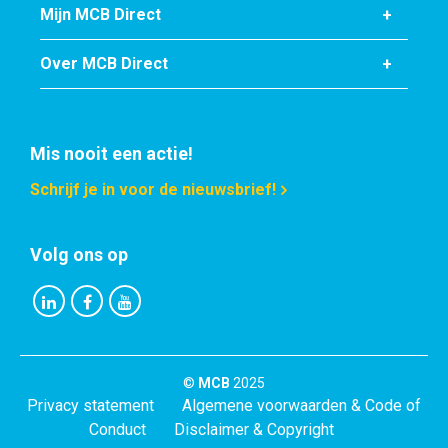
Artikelnummer
Mijn MCB Direct
2410-0050-22
Omschrijving
Over MCB Direct
Rvs 1.4462 (Duplex) blank rond 22 passing h9 ca 3 mtr
Stuks gewicht in kg
Mis nooit een actie!
Bruto prijs
Selecteer
Schrijf je in voor de nieuwsbrief!
Artikelnummer
Volg ons op
2410-0050-25
Omschrijving
Rvs 1.4462 (Duplex) blank rond 25 passing h9 ca 3 mtr
Stuks gewicht in kg
Bruto prijs
©
MCB
2025
Selecteer
Privacy statement
Algemene voorwaarden & Code of
Conduct
Disclaimer & Copyright
Artikelnummer