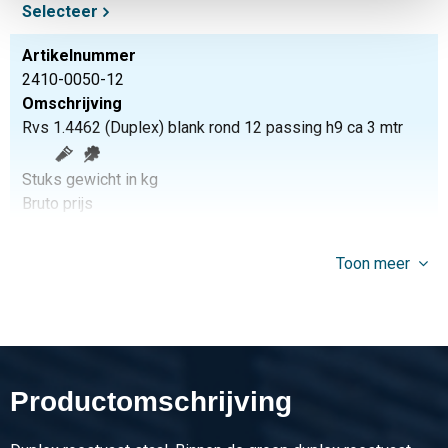
Selecteer
Artikelnummer
2410-0050-12
Omschrijving
Rvs 1.4462 (Duplex) blank rond 12 passing h9 ca 3 mtr
Stuks gewicht in kg
Bruto prijs
Selecteer
Toon meer
Artikelnummer
2410-0050-14
Omschrijving
Rvs 1.4462 (Duplex) blank rond 14 passing h9 ca 3 mtr
Productomschrijving
Stuks gewicht in kg
Bruto prijs
Selecteer