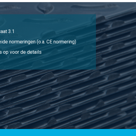
Selecteer
Selecteer
aat 3.1
Selecteer
eide normeringen (o.a. CE normering)
Selecteer
 op voor de details