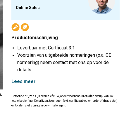
Online Sales
Productomschrijving
Leverbaar met Certficaat 3.1
Voorzien van uitgebreide normeringen (o.a. CE
normering) neem contact met ons op voor de
details
Lees meer
id
Getoonde prijzen zijn exclusief BTW, onder voorbehoud en afhankelijk van uw
totale bestelling. De prijzen, toeslagen (evt. certificaatkosten, orderbijdrage etc.)
en totalen ziet u terug in de winkelwagen.