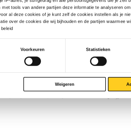
 je IP-adres, je surfgedrag en alle persoonsgegevens die je zelf b
met tools van andere partijen deze informatie te analyseren om
404 (316L) 14 ca 3 mtr passing h11
r al deze cookies of je kunt zelf de cookies instellen als je niet
matie over de cookies die wij bijhouden en de partijen waarmee w
404 (316L) 17 ca 3 mtr passing h11
beleid
404 (316L) 19 ca 3 mtr passing h11
Voorkeuren
Statistieken
404 (316L) 22 ca 3 mtr passing h11
404 (316L) 24 ca 3 mtr passing h11
404 (316L) 27 ca 3 mtr passing h11
Weigeren
Ac
404 (316L) 30 ca 3 mtr passing h11
404 (316L) 32 ca 3 mtr passing h11
404 (316L) 36 ca 3 mtr passing h11