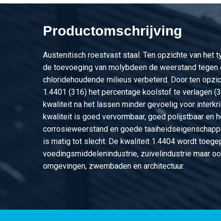
2410-0036-41
Rvs blank zeskant 1.4
Productomschrijving
2410-0036-50
Rvs blank zeskant 1.4
Austenitisch roestvast staal. Ten opzichte van het 
2410-0036-55
Rvs blank zeskant 1.4
de toevoeging van molybdeen de weerstand tegen 
chloridehoudende milieus verbeterd. Door ten opzic
2410-0036-60
Rvs blank zeskant 1.4
1.4401 (316) het percentage koolstof te verlagen (
kwaliteit na het lassen minder gevoelig voor interkri
kwaliteit is goed vervormbaar, goed polijstbaar en 
corrosieweerstand en goede taaiheidseigenschapp
is matig tot slecht. De kwaliteit 1.4404 wordt toege
voedingsmiddelenindustrie, zuivelindustrie maar oo
omgevingen, zwembaden en architectuur.