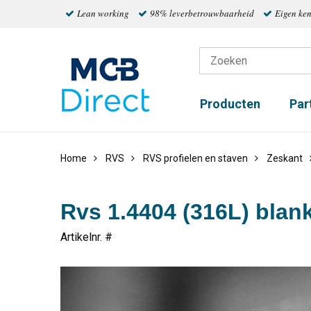
Lean working
98% leverbetrouwbaarheid
Eigen ke
Producten
Par
Home
RVS
RVS profielen en staven
Zeskant
Rvs 1.4404 (316L) blan
Artikelnr. #