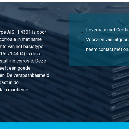
404 (316L) 41 ca 3 mtr passing h11
404 (316L) 50 ca 3 mtr passing h11
Leverbaar met Certfic
type AISI 1.4301 is door
404 (316L) 55 ca 3 mtr passing h11
corrosie in met name
Voorzien van uitgebr
hte van het basistype
404 (316L) 60 ca 3 mtr passing h11
neem contact met ons
316L/1.4404) is deze
stallijne corrosie. Deze
heeft een goede
en. De verspaanbaarheid
past in de
k in maritieme