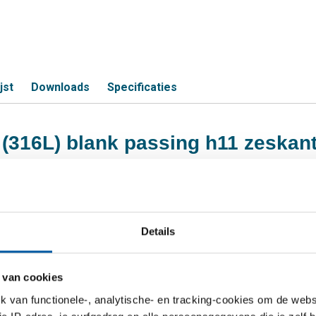
jst
Downloads
Specificaties
4 (316L) blank passing h11 zeskan
S
Details
404 (316L) 8 ca 3 mtr passing h11
404 (316L) 10 ca 3 mtr passing h11
 van cookies
van functionele-, analytische- en tracking-cookies om de websi
404 (316L) 11 ca 3 mtr passing h11