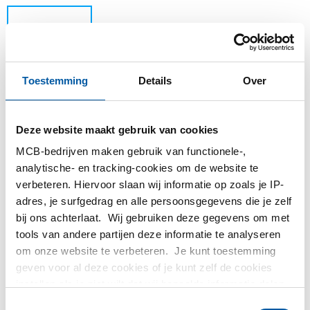
Toestemming
Details
Over
Deze website maakt gebruik van cookies
MCB-bedrijven maken gebruik van functionele-,
Dit product kan niet online besteld worden, voor
analytische- en tracking-cookies om de website te
meer informatie kunt u afdeling Verkoop
verbeteren. Hiervoor slaan wij informatie op zoals je IP-
contacteren.
adres, je surfgedrag en alle persoonsgegevens die je zelf
bij ons achterlaat. Wij gebruiken deze gegevens om met
Bestel met uw eigen artikelnummers
tools van andere partijen deze informatie te analyseren
om onze website te verbeteren. Je kunt toestemming
Calculeren met actuele MCB-prijzen
geven voor al deze cookies of je kunt zelf de cookies
Volg uw order via Track&Trace
instellen als je niet wilt dat wij bepaalde informatie delen.
Meer informatie over de cookies die wij bijhouden en de
Toestemmingsselectie