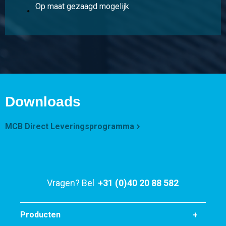
Op maat gezaagd mogelijk
Stuks gewicht in kg
13,86
Bruto prijs
Selecteer
Artikelnummer
5300-0011-45452
Omschrijving
Downloads
Kvv buisprofiel S235JR(H) 45x45x2 ca 6 mtr vierkant
MCB Direct Leveringsprogramma
Stuks gewicht in kg
15,72
Bruto prijs
Selecteer
Vragen? Bel
+31 (0)40 20 88 582
Artikelnummer
5300-0011-50502
Omschrijving
Producten