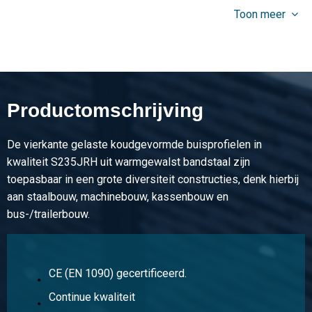
10,08
Toon meer
Bruto prijs
Selecteer
Artikelnummer
5300-0011-35352
Omschrijving
Productomschrijving
Kvv buisprofiel S235JR(H) 35x35x2 ca 6 mtr vierkant
De vierkante gelaste koudgevormde buisprofielen in
Stuks gewicht in kg
kwaliteit S235JRH uit warmgewalst bandstaal zijn
11,94
toepasbaar in een grote diversiteit constructies, denk hierbij
Bruto prijs
aan staalbouw, machinebouw, kassenbouw en
Selecteer
bus-/trailerbouw.
Artikelnummer
5300-0011-40402
Omschrijving
CE (EN 1090) gecertificeerd.
Kvv buisprofiel S235JR(H) 40x40x2 ca 6 mtr vierkant
Continue kwaliteit