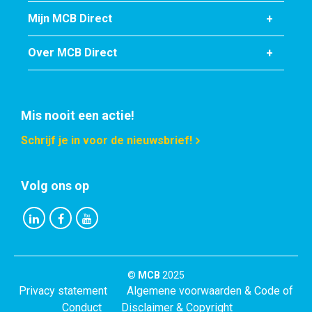
Kvv buisprofiel S235JR(H) 50x50x2 ca 6 mtr vierkant
Mijn MCB Direct
Stuks gewicht in kg
Over MCB Direct
17,58
Bruto prijs
Selecteer
Mis nooit een actie!
Artikelnummer
5300-0011-60602
Schrijf je in voor de nieuwsbrief!
Omschrijving
Kvv buisprofiel S235JR(H) 60x60x2 ca 6 mtr vierkant
Volg ons op
Stuks gewicht in kg
21,36
Bruto prijs
Selecteer
©
MCB
2025
Artikelnummer
Privacy statement
Algemene voorwaarden & Code of
5300-0011-70702
Conduct
Disclaimer & Copyright