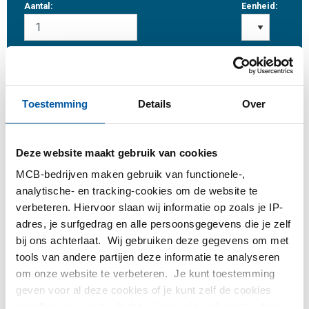
Aantal:
Eenheid:
Inloggen
Toestemming
Details
Over
Gelieve in te loggen om te bestellen
Deze website maakt gebruik van cookies
MCB-bedrijven maken gebruik van functionele-,
Bestel met uw eigen artikelnummers
analytische- en tracking-cookies om de website te
Calculeren met actuele MCB-prijzen
verbeteren. Hiervoor slaan wij informatie op zoals je IP-
Volg uw order via Track&Trace
adres, je surfgedrag en alle persoonsgegevens die je zelf
bij ons achterlaat. Wij gebruiken deze gegevens om met
tools van andere partijen deze informatie te analyseren
om onze website te verbeteren. Je kunt toestemming
geven voor al deze cookies of je kunt zelf de cookies
Product
Product omschrijving
Bruto prijslijst
instellen als je niet wilt dat wij bepaalde informatie delen.