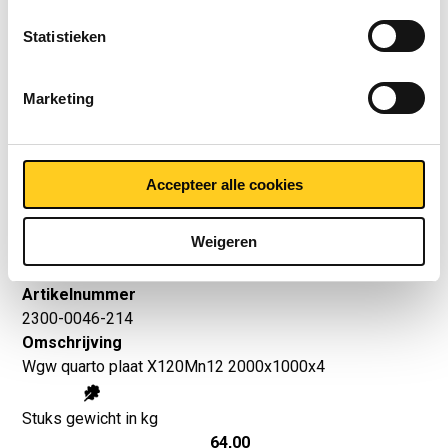
Statistieken
Artikelnummer
2300-0046-213
Marketing
Omschrijving
Wgw quarto plaat X120Mn12 2000x1000x3
Stuks gewicht in kg
Accepteer alle cookies
48,00
Bruto prijs
Weigeren
Selecteer
Artikelnummer
2300-0046-214
Omschrijving
Wgw quarto plaat X120Mn12 2000x1000x4
Stuks gewicht in kg
64,00