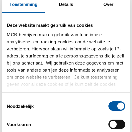
Gelieve in te loggen om te bestellen
Toestemming
Details
Over
Bestel met uw eigen artikelnummers
Deze website maakt gebruik van cookies
Calculeren met actuele MCB-prijzen
MCB-bedrijven maken gebruik van functionele-,
Volg uw order via Track&Trace
analytische- en tracking-cookies om de website te
verbeteren. Hiervoor slaan wij informatie op zoals je IP-
adres, je surfgedrag en alle persoonsgegevens die je zelf
bij ons achterlaat. Wij gebruiken deze gegevens om met
tools van andere partijen deze informatie te analyseren
Product
Product omschrijving
Bruto prijslijst
om onze website te verbeteren. Je kunt toestemming
geven voor al deze cookies of je kunt zelf de cookies
Downloads
Specificaties
instellen als je niet wilt dat wij bepaalde informatie delen.
Meer informatie over de cookies die wij bijhouden en de
Toestemmingsselectie
partijen waarmee wij samenwerken vind je in ons
Noodzakelijk
Bruto prijslijst: Warmgewalste
cookiebeleid. Bekijk
hier
ons beleid
quarto plaat X120Mn12
Voorkeuren
Prijzen in Euro per: 1000 KG