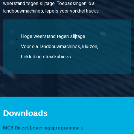
Stuks gewicht in kg
weerstand tegen slijtage. Toepassingen: o.a.
96,00
landbouwmachines, lepels voor vorkheftrucks.
Bruto prijs
Selecteer
Artikelnummer
Hoge weerstand tegen slijtage
2300-0046-218
Voor o.a. landbouwmachines, kluizen,
Omschrijving
bekleding straalkabines
Wgw quarto plaat X120Mn12 2000x1000x8
Stuks gewicht in kg
128,00
Bruto prijs
Selecteer
Artikelnummer
Downloads
2300-0046-2110
Omschrijving
MCB Direct Leveringsprogramma
Wgw quarto plaat X120Mn12 2000x1000x10