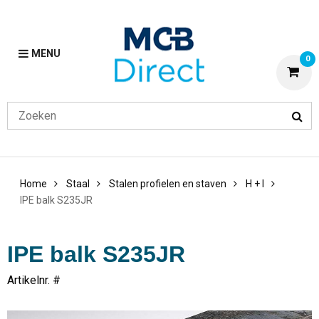
MENU
0
Home
Staal
Stalen profielen en staven
H + I
IPE balk S235JR
IPE balk S235JR
Artikelnr. #