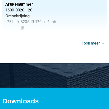
Artikelnummer
1600-0020-120
Omschrijving
IPE balk S235JR 120 ca 6 mtr
Stuks gewicht in kg
64,735
Toon meer
Bruto prijs
Selecteer
Artikelnummer
1600-0020-180
Omschrijving
IPE balk S235JR 180 ca 6 mtr
Stuks gewicht in kg
116,16
Downloads
Bruto prijs