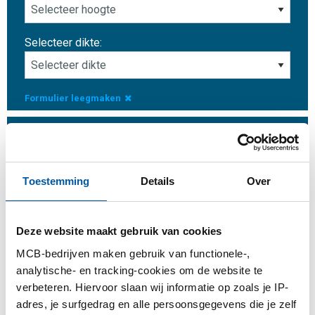
Selecteer dikte:
Formulier leegmaken
Aantal:
Eenheid:
Toestemming
Details
Over
Deze website maakt gebruik van cookies
Inloggen
MCB-bedrijven maken gebruik van functionele-,
Gelieve in te loggen om te bestellen
analytische- en tracking-cookies om de website te
verbeteren. Hiervoor slaan wij informatie op zoals je IP-
adres, je surfgedrag en alle persoonsgegevens die je zelf