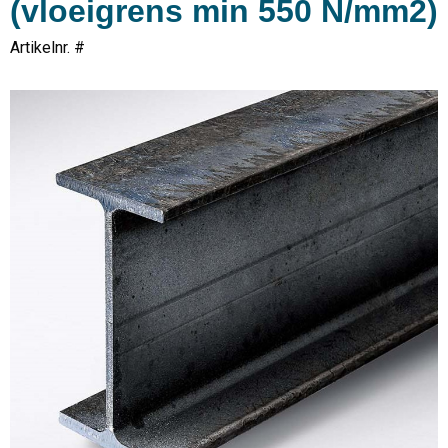
(vloeigrens min 550 N/mm2)
Artikelnr. #