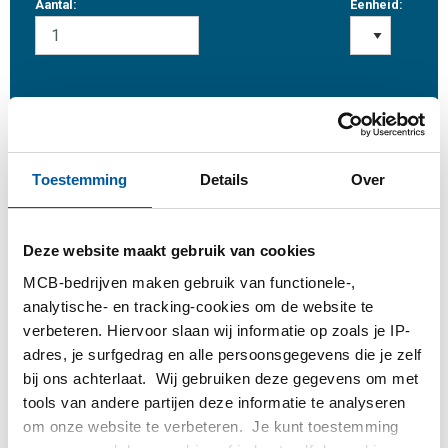
Aantal:
Eenheid:
Inloggen
Toestemming
Details
Over
Gelieve in te loggen om te bestellen
Deze website maakt gebruik van cookies
Bestel met uw eigen artikelnummers
MCB-bedrijven maken gebruik van functionele-,
Calculeren met actuele MCB-prijzen
analytische- en tracking-cookies om de website te
Volg uw order via Track&Trace
verbeteren. Hiervoor slaan wij informatie op zoals je IP-
adres, je surfgedrag en alle persoonsgegevens die je zelf
bij ons achterlaat. Wij gebruiken deze gegevens om met
tools van andere partijen deze informatie te analyseren
om onze website te verbeteren. Je kunt toestemming
Product
Product omschrijving
Bruto prijslijst