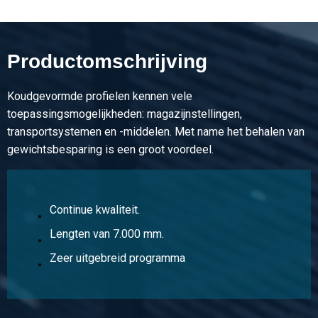
Artikelnummer
3000-0020-40202
Omschrijving
Productomschrijving
Kgw hoekprofiel S235JR 40x20x2 ca 7 mtr
Koudgevormde profielen kennen vele
Stuks gewicht in kg
toepassingsmogelijkheden: magazijnstellingen,
6,405
transportsystemen en -middelen. Met name het behalen van
Bruto prijs
gewichtsbesparing is een groot voordeel.
Selecteer
Artikelnummer
3000-0020-25252
Continue kwaliteit.
Omschrijving
Lengten van 7.000 mm.
Kgw hoekprofiel S235JR 25x25x2 ca 7 mtr
Zeer uitgebreid programma
Stuks gewicht in kg
5,285
Bruto prijs