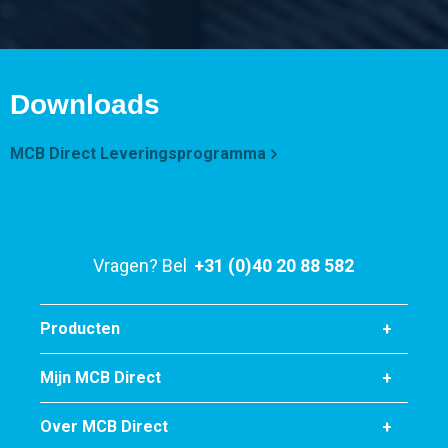
Selecteer
Artikelnummer
3000-0020-30302
Downloads
Omschrijving
Kgw hoekprofiel S235JR 30x30x2 ca 7 mtr
MCB Direct Leveringsprogramma
Stuks gewicht in kg
6,405
Bruto prijs
Selecteer
Vragen? Bel
+31 (0)40 20 88 582
Artikelnummer
3000-0020-40402
Producten
Omschrijving
Kgw hoekprofiel S235JR 40x40x2 ca 7 mtr
Mijn MCB Direct
Over MCB Direct
Stuks gewicht in kg