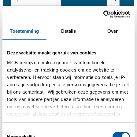
Inloggen
Toestemming
Details
Over
Gelieve in te loggen om te bestellen
Deze website maakt gebruik van cookies
MCB-bedrijven maken gebruik van functionele-,
Bestel met uw eigen artikelnummers
analytische- en tracking-cookies om de website te
Calculeren met actuele MCB-prijzen
verbeteren. Hiervoor slaan wij informatie op zoals je IP-
Volg uw order via Track&Trace
adres, je surfgedrag en alle persoonsgegevens die je zelf
bij ons achterlaat. Wij gebruiken deze gegevens om met
tools van andere partijen deze informatie te analyseren
om onze website te verbeteren. Je kunt toestemming
geven voor al deze cookies of je kunt zelf de cookies
Product
Product omschrijving
Bruto prijslijst
instellen als je niet wilt dat wij bepaalde informatie delen.
Meer informatie over de cookies die wij bijhouden en de
Toestemmingsselectie
Downloads
Specificaties
partijen waarmee wij samenwerken vind je in ons
Noodzakelijk