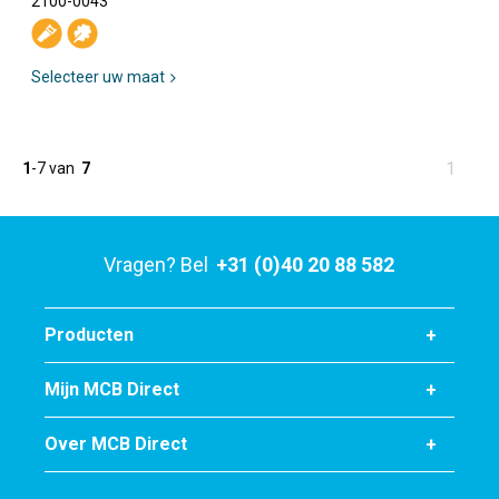
2100-0043
Selecteer uw maat
U
1
1
-
7
van
7
bent
op
pagina
Vragen? Bel
+31 (0)40 20 88 582
Producten
Mijn MCB Direct
Over MCB Direct