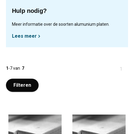
Hulp nodig?
Meer informatie over de soorten alumunium platen.
Lees meer
1
-
7
van
7
U
1
bent
op
Filteren
pagina