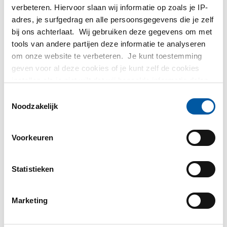
verbeteren. Hiervoor slaan wij informatie op zoals je IP-
adres, je surfgedrag en alle persoonsgegevens die je zelf
Ongelegeerd
Ongelegeerd
bij ons achterlaat. Wij gebruiken deze gegevens om met
constructiestaal
constructiestaal
tools van andere partijen deze informatie te analyseren
S355J2 plat
S355J2 breed plat
om onze website te verbeteren. Je kunt toestemming
2000-0092
2000-0097
geven voor al deze cookies of je kunt zelf de cookies
instellen als je niet wilt dat wij bepaalde informatie delen.
Selecteer uw maat
Selecteer uw maat
Meer informatie over de cookies die wij bijhouden en de
Toestemmingsselectie
partijen waarmee wij samenwerken vind je in ons
Noodzakelijk
cookiebeleid. Bekijk
hier
ons beleid
Voorkeuren
Statistieken
Marketing
Ongeleg constructiest
Gelegeerd