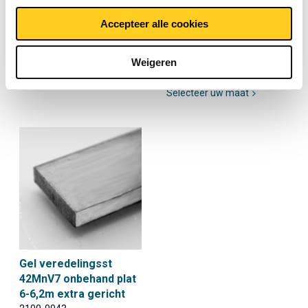
extra gericht plat
veredelingsstaal
S355J2
42MnV7 onbehandeld
Accepteer alle cookies
plat
2050-0342
2100-0042
Weigeren
Selecteer uw maat
Selecteer uw maat
Gel veredelingsst
42MnV7 onbehand plat
6-6,2m extra gericht