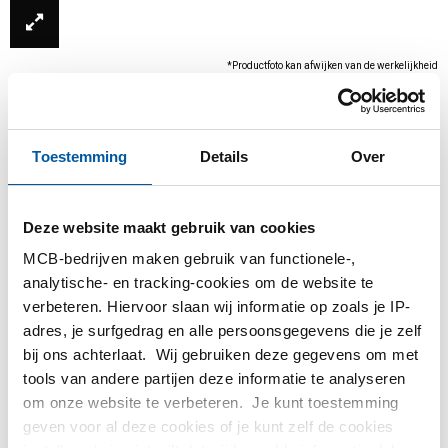
*Productfoto kan afwijken van de werkelijkheid
Toestemming
Details
Over
Deze website maakt gebruik van cookies
MCB-bedrijven maken gebruik van functionele-,
analytische- en tracking-cookies om de website te
Dit product kan niet online besteld worden, voor
verbeteren. Hiervoor slaan wij informatie op zoals je IP-
meer informatie kunt u afdeling Verkoop
adres, je surfgedrag en alle persoonsgegevens die je zelf
contacteren.
bij ons achterlaat. Wij gebruiken deze gegevens om met
tools van andere partijen deze informatie te analyseren
om onze website te verbeteren. Je kunt toestemming
Bestel met uw eigen artikelnummers
geven voor al deze cookies of je kunt zelf de cookies
Calculeren met actuele MCB-prijzen