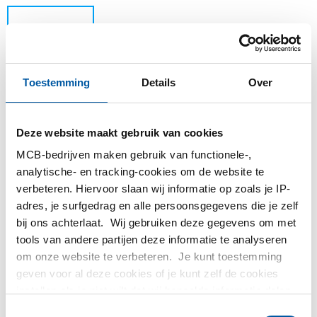
Toestemming
Details
Over
Deze website maakt gebruik van cookies
MCB-bedrijven maken gebruik van functionele-,
Dit product kan niet online besteld worden, voor
analytische- en tracking-cookies om de website te
meer informatie kunt u afdeling Verkoop
verbeteren. Hiervoor slaan wij informatie op zoals je IP-
contacteren.
adres, je surfgedrag en alle persoonsgegevens die je zelf
bij ons achterlaat. Wij gebruiken deze gegevens om met
Bestel met uw eigen artikelnummers
tools van andere partijen deze informatie te analyseren
om onze website te verbeteren. Je kunt toestemming
Calculeren met actuele MCB-prijzen
geven voor al deze cookies of je kunt zelf de cookies
Volg uw order via Track&Trace
instellen als je niet wilt dat wij bepaalde informatie delen.
Meer informatie over de cookies die wij bijhouden en de
Toestemmingsselectie