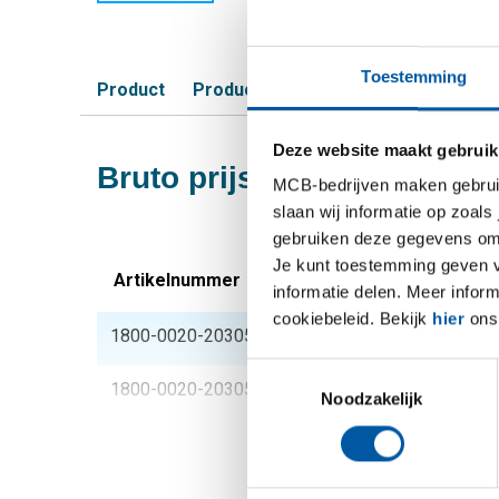
Toestemming
Product
Product omschrijving
Bruto prijsli
Deze website maakt gebruik
Bruto prijslijst: Warmgew
MCB-bedrijven maken gebruik 
slaan wij informatie op zoals
gebruiken deze gegevens om 
Je kunt toestemming geven voo
Artikelnummer
Omschrijving
informatie delen. Meer infor
cookiebeleid. Bekijk
hier
ons 
1800-0020-203050510
Wgw vloerafdekhoeks
Toestemmingsselectie
1800-0020-203050714
Wgw vloerafdekhoeks
Noodzakelijk