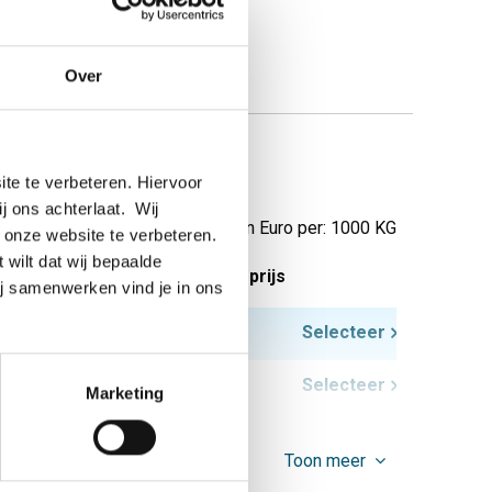
Over
te te verbeteren. Hiervoor
ij ons achterlaat. Wij
Prijzen in Euro per: 1000 KG
 onze website te verbeteren.
 wilt dat wij bepaalde
tuks gewicht in kg
Bruto prijs
ij samenwerken vind je in ons
25,38
Selecteer
37,98
Selecteer
Marketing
Toon meer