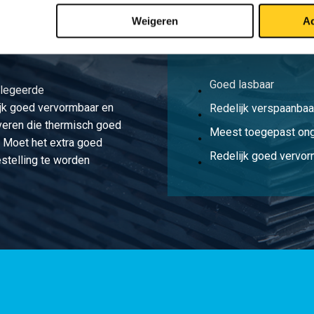
Weigeren
Ac
Goed lasbaar
elegeerde
lijk goed vervormbaar en
Redelijk verspaanbaa
everen die thermisch goed
Meest toegepast ong
. Moet het extra goed
Redelijk goed vervo
bestelling te worden