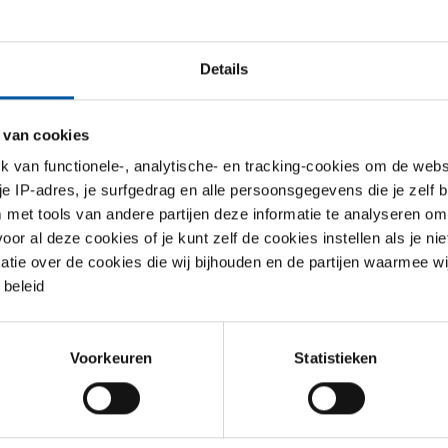
Details
jst
Downloads
Specificaties
 van cookies
alst vloerafdekhoekstaal S235JR
van functionele-, analytische- en tracking-cookies om de websi
 je IP-adres, je surfgedrag en alle persoonsgegevens die je zelf b
met tools van andere partijen deze informatie te analyseren om
r al deze cookies of je kunt zelf de cookies instellen als je niet
S
matie over de cookies die wij bijhouden en de partijen waarmee w
beleid
taal S235JR 20x30x50x5x10 ca 6 mtr
taal S235JR 20x30x50x7x14 ca 6 mtr
Voorkeuren
Statistieken