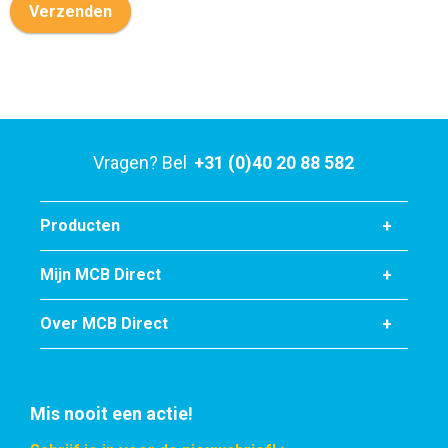
Verzenden
Vragen? Bel
+31 (0)40 20 88 582
Producten
Mijn MCB Direct
Over MCB Direct
Mis nooit een actie!