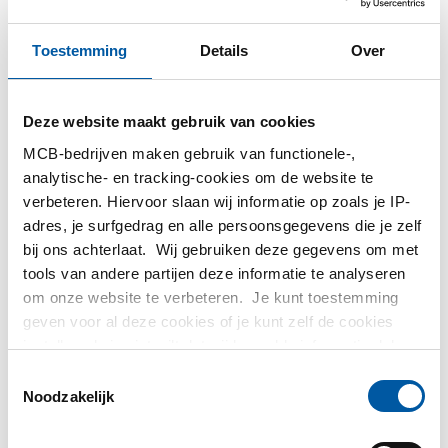
Toestemming
Details
Over
Deze website maakt gebruik van cookies
MCB-bedrijven maken gebruik van functionele-,
analytische- en tracking-cookies om de website te
verbeteren. Hiervoor slaan wij informatie op zoals je IP-
Route plannen
adres, je surfgedrag en alle persoonsgegevens die je zelf
bij ons achterlaat. Wij gebruiken deze gegevens om met
tools van andere partijen deze informatie te analyseren
Contactformulier
om onze website te verbeteren. Je kunt toestemming
geven voor al deze cookies of je kunt zelf de cookies
instellen als je niet wilt dat wij bepaalde informatie delen.
Ons succes wordt bepaald door uw tevredenheid.
Meer informatie over de cookies die wij bijhouden en de
Toestemmingsselectie
partijen waarmee wij samenwerken vind je in ons
Noodzakelijk
Beste klant,
cookiebeleid. Bekijk
hier
ons beleid
Onze experts staan u graag te woord, via telefoon, e-mail of