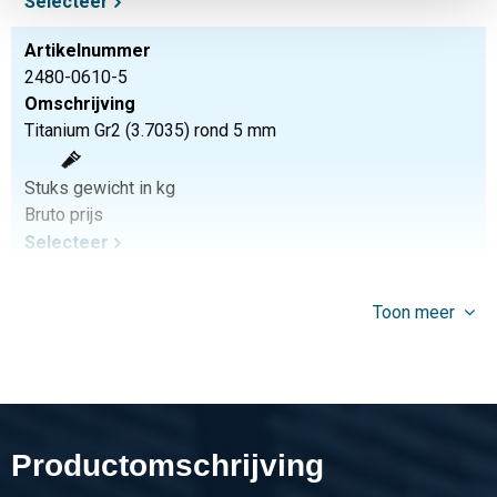
Selecteer
Artikelnummer
2480-0610-5
Omschrijving
Titanium Gr2 (3.7035) rond 5 mm
Stuks gewicht in kg
Bruto prijs
Selecteer
Artikelnummer
Toon meer
2480-0610-6
Omschrijving
Titanium Gr2 (3.7035) rond 6 mm
Stuks gewicht in kg
Bruto prijs
Productomschrijving
Selecteer