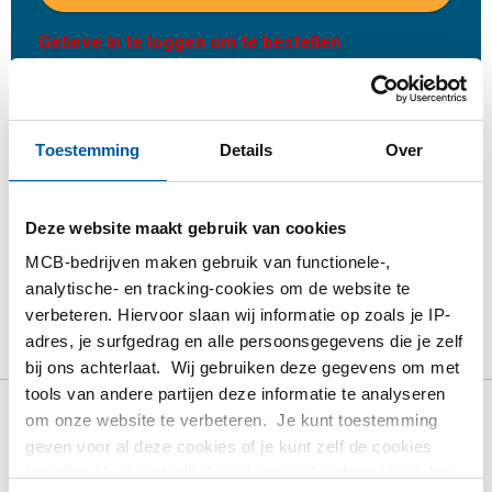
Gelieve in te loggen om te bestellen
Bestel met uw eigen artikelnummers
Calculeren met actuele MCB-prijzen
Toestemming
Details
Over
Volg uw order via Track&Trace
Deze website maakt gebruik van cookies
MCB-bedrijven maken gebruik van functionele-,
analytische- en tracking-cookies om de website te
Product
Product omschrijving
Bruto prijslijst
verbeteren. Hiervoor slaan wij informatie op zoals je IP-
adres, je surfgedrag en alle persoonsgegevens die je zelf
Downloads
Specificaties
bij ons achterlaat. Wij gebruiken deze gegevens om met
tools van andere partijen deze informatie te analyseren
om onze website te verbeteren. Je kunt toestemming
Bruto prijslijst: Titanium Gr2
geven voor al deze cookies of je kunt zelf de cookies
(3.7035) rond
instellen als je niet wilt dat wij bepaalde informatie delen.