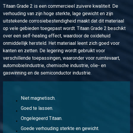
Titaan Grade 2 is een commercieel zuivere kwaliteit. De
Artikelnummer
verhouding van zijn hoge sterkte, lage gewicht en zijn
2480-0610-8
uitstekende corrosiebestendigheid maakt dat dit materiaal
Omschrijving
op vele gebieden toegepast wordt. Titaan Grade 2 beschikt
Titanium Gr2 (3.7035) rond 8 mm
over een self-healing effect, waardoor de oxidehuid
onmiddellijk hersteld. Het materiaal leent zich goed voor
Stuks gewicht in kg
kanten en zetten. De legering wordt gebruikt voor
Bruto prijs
verschillende toepassingen, waaronder voor ruimtevaart,
Selecteer
automobielindustrie, chemische industrie, olie- en
gaswinning en de semiconductor industrie.
Artikelnummer
2480-0610-10
Omschrijving
Titanium Gr2 (3.7035) rond 10 mm
Niet magnetisch.
Goed te lassen.
Stuks gewicht in kg
Bruto prijs
Ongelegeerd Titaan.
Selecteer
Goede verhouding sterkte en gewicht.