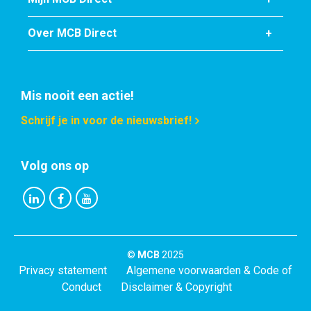
Artikelnummer
2480-0610-14
Over MCB Direct
Omschrijving
Titanium Gr2 (3.7035) rond 14 mm
Stuks gewicht in kg
Mis nooit een actie!
Bruto prijs
Schrijf je in voor de nieuwsbrief!
Selecteer
Artikelnummer
Volg ons op
2480-0610-15
Omschrijving
Titanium Gr2 (3.7035) rond 15 mm
Stuks gewicht in kg
Bruto prijs
©
MCB
2025
Privacy statement
Algemene voorwaarden & Code of
Selecteer
Conduct
Disclaimer & Copyright
Artikelnummer