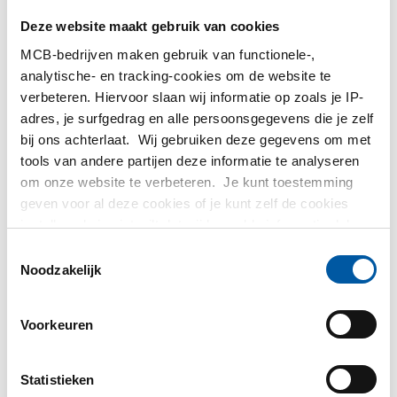
gehouden met leverdata voor uw situatie én heeft u real-time
Deze website maakt gebruik van cookies
inzicht in:
MCB-bedrijven maken gebruik van functionele-,
Leverdatum per artikel
analytische- en tracking-cookies om de website te
Artikelprijzen, rekening houdend met uw prijsafspraken
verbeteren. Hiervoor slaan wij informatie op zoals je IP-
Bewerkingsprijzen, rekening houdend met uw
adres, je surfgedrag en alle persoonsgegevens die je zelf
prijsafspraken
bij ons achterlaat. Wij gebruiken deze gegevens om met
Verpakkingskosten
tools van andere partijen deze informatie te analyseren
Certificaatkosten
om onze website te verbeteren. Je kunt toestemming
Verzendkosten
geven voor al deze cookies of je kunt zelf de cookies
instellen als je niet wilt dat wij bepaalde informatie delen.
Wat is er nodig om van de webservices gebruik te
Meer informatie over de cookies die wij bijhouden en de
Toestemmingsselectie
maken
partijen waarmee wij samenwerken vind je in ons
Noodzakelijk
cookiebeleid. Bekijk
hier
ons beleid
Zoals ook bij EDI het geval is, is het belangrijk om de
onderstaande zaken in te richten om digitaal met ons te
Voorkeuren
ondernemen:
Unieke artikelnummers en de relatie naar MCB
Statistieken
artikelnummers