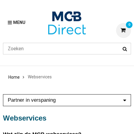
MENU
0
Webservices
Home
Partner in verspaning
Aluminium Plaat op Maat
Webservices
IMCO - Beter verspaanbaar RVS
Slimmer Verspanen
Specialist in bewerkingen