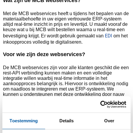
Wat zijn de MCB webservices?
Metaal Totaal Service
Met de MCB webservices heeft u tijdens het bepalen van de
HPA en Non-Ferro
materiaalbehoefte in uw eigen vertrouwde ERP-systeem
Kenniscentrum
altijd real-time inzicht in prijs en levertijd. U maakt vooraf de
keuze wat u bij MCB wilt bestellen waarna u real-time een
Documentatie
EDI
bevestiging krijgt. Er wordt gebruik gemaakt van
om het
Partner in verspaning
inkoopproces volledig te digitaliseren.
Voor wie zijn deze webservices?
De MCB webservices zijn voor alle klanten geschikt die een
rest-API verbinding kunnen maken en een volledige
integratie willen waarbij real-time informatie in het
aankoopproces belangrijk is. Hiervoor is ontwikkeling nodig
om naadloos te integreren met uw ERP-systeem. We
kunnen u ondersteunen met deze ontwikkeling door nauw
samen te werken met uw IT-organisatie en ERP-leverancier.
Welke voordelen bieden onze webservices u?
Toestemming
Details
Over
EDI-voordelen
Naast alle
kunt u ook: certificaten
meebestellen, express delivery kiezen, wordt er rekening