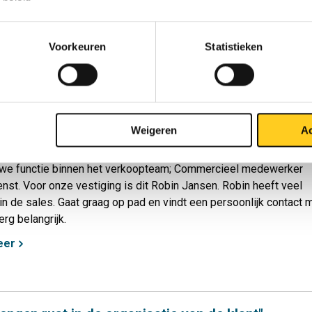
lant. Op de binnendienst spreek je bij wijze van spreken vijftig
er dag, buiten spreek je er vijf. Maar de gesprekken zijn veel
jker, waardoor je relevante informatie naar boven haalt.”
Voorkeuren
Statistieken
eer
Jansen on route
,
7
Tags:
Persoonlijk
,
Medewerker in beeld
Weigeren
Ac
ct vestiging Achterhoek is met ingang van 1 januari jl gestart me
uwe functie binnen het verkoopteam; Commercieel medewerker
enst. Voor onze vestiging is dit Robin Jansen. Robin heeft veel
 in de sales. Gaat graag op pad en vindt een persoonlijk contact 
erg belangrijk.
eer