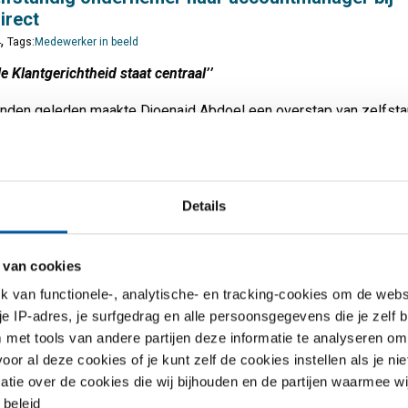
irect
,
4
Tags:
Medewerker in beeld
le Klantgerichtheid staat centraal’’
den geleden maakte Djoenaid Abdoel een overstap van zelfsta
er in schoorsteenrestauratie naar de Sales Academy bij MCB
erwijl hij genoot van de leerzame ervaring van het runnen van zijn
drijf, was hij het beu om dagelijks met roet thuis te komen. Ond
dere vastberadenheid om nooit voor een baas te werken, voelt
Details
 zich nu helemaal op zijn plek bij MCB Direct.
eer
 van cookies
van functionele-, analytische- en tracking-cookies om de websi
 je IP-adres, je surfgedrag en alle persoonsgegevens die je zelf b
uitendienstmedewerker heb je veel intensiever
met tools van andere partijen deze informatie te analyseren om
t met klanten”
r al deze cookies of je kunt zelf de cookies instellen als je niet
,
7
Tags:
Medewerker in beeld
,
Edwin Zwaan
matie over de cookies die wij bijhouden en de partijen waarmee w
ekken duren langer als je in de buitendienst zit, je zit al snel een
beleid