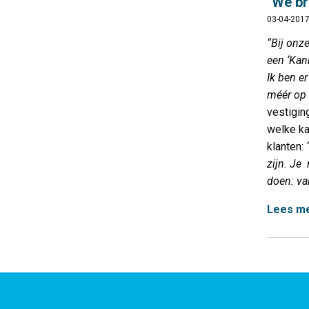
"We br
03-04-201
“Bij onz
een ‘Kan
Ik ben e
méér op 
vestigin
welke kan
klanten:
zijn. Je
doen: va
Lees m