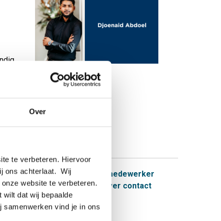
ndig
anks
Over
te te verbeteren. Hiervoor
ij ons achterlaat. Wij
 onze website te verbeteren.
 wilt dat wij bepaalde
ij samenwerken vind je in ons
 uur