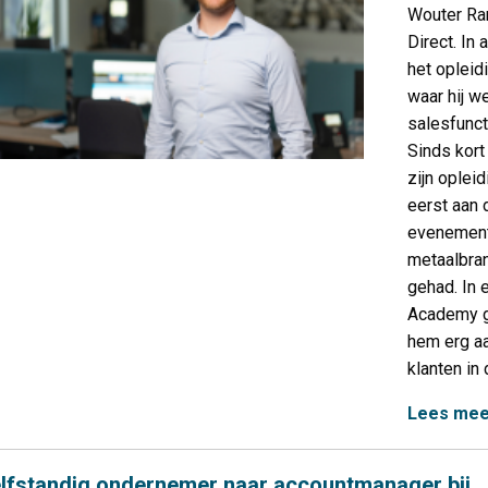
Wouter Ra
Direct. In 
het oplei
waar hij w
salesfunc
Sinds kort
zijn oplei
eerst aan 
evenement
metaalbran
gehad. In e
Academy ge
hem erg aa
klanten in
Lees mee
lfstandig ondernemer naar accountmanager bij