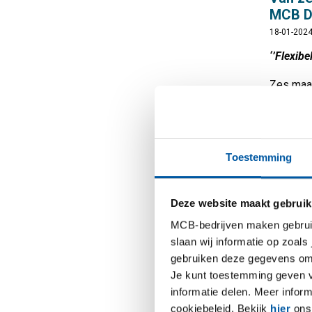
MCB D
18-01-202
‘’Flexibe
Zes maan
ondernem
Direct. T
eigen be
zijn eer
Toestemming
Djoenaid
Lees m
Deze website maakt gebruik
MCB-bedrijven maken gebruik 
slaan wij informatie op zoals
“Als b
gebruiken deze gegevens om 
contac
Je kunt toestemming geven voo
08-05-201
informatie delen. Meer infor
“De gespr
cookiebeleid. Bekijk
hier
ons 