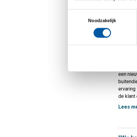
bij een k
mensen p
Toestemmingsselectie
inhoudeli
Noodzakelijk
Lees m
Robin 
10-04-201
MCB Dire
een nie
buitendi
ervaring
de klant 
Lees m