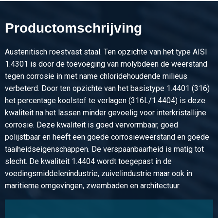
Rvs Wgw plat 1.4404 (316L) 30x4 ca 6 mtr
Productomschrijving
Stuks gewicht in kg
Bruto prijs
Selecteer
Austenitisch roestvast staal. Ten opzichte van het type AISI
1.4301 is door de toevoeging van molybdeen de weerstand
Artikelnummer
tegen corrosie in met name chloridehoudende milieus
2400-0032-404
verbeterd. Door ten opzichte van het basistype 1.4401 (316)
Omschrijving
het percentage koolstof te verlagen (316L/1.4404) is deze
Rvs Wgw plat 1.4404 (316L) 40x4 ca 6 mtr
kwaliteit na het lassen minder gevoelig voor interkristallijne
corrosie. Deze kwaliteit is goed vervormbaar, goed
Stuks gewicht in kg
polijstbaar en heeft een goede corrosieweerstand en goede
Bruto prijs
taaiheidseigenschappen. De verspaanbaarheid is matig tot
Selecteer
slecht. De kwaliteit 1.4404 wordt toegepast in de
voedingsmiddelenindustrie, zuivelindustrie maar ook in
Artikelnummer
maritieme omgevingen, zwembaden en architectuur.
2400-0032-205
Omschrijving
Rvs Wgw plat 1.4404 (316L) 20x5 ca 6 mtr