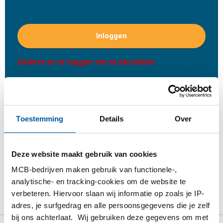
Inloggen
Gelieve in te loggen om te bestellen
Bestel met uw eigen artikelnummers
Calculeren met actuele MCB-prijzen
Toestemming
Details
Over
Volg uw order via Track&Trace
Deze website maakt gebruik van cookies
MCB-bedrijven maken gebruik van functionele-,
Product
Product omschrijving
Bruto prijslijst
analytische- en tracking-cookies om de website te
verbeteren. Hiervoor slaan wij informatie op zoals je IP-
Downloads
Specificaties
adres, je surfgedrag en alle persoonsgegevens die je zelf
bij ons achterlaat. Wij gebruiken deze gegevens om met