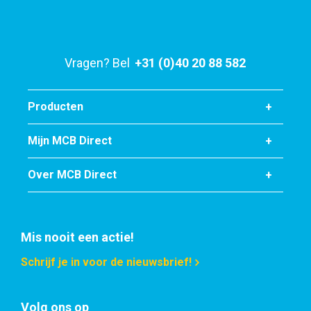
Stuks gewicht in kg
Bruto prijs
Selecteer
Vragen? Bel
+31 (0)40 20 88 582
Artikelnummer
2400-0032-405
Producten
Omschrijving
Rvs Wgw plat 1.4404 (316L) 40x5 ca 6 mtr
Mijn MCB Direct
Stuks gewicht in kg
Over MCB Direct
Bruto prijs
Selecteer
Artikelnummer
Mis nooit een actie!
2400-0032-505
Schrijf je in voor de nieuwsbrief!
Omschrijving
Rvs Wgw plat 1.4404 (316L) 50x5 ca 6 mtr
Volg ons op