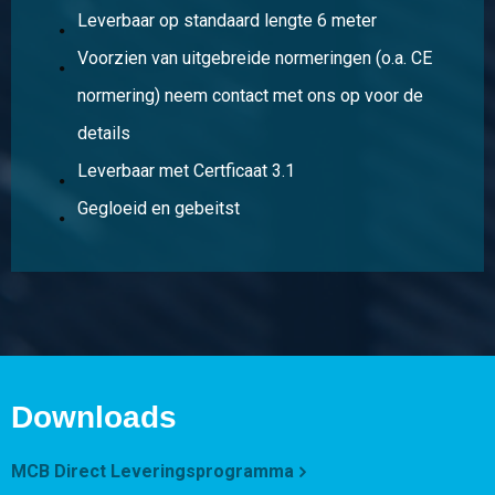
Leverbaar op standaard lengte 6 meter
Stuks gewicht in kg
Voorzien van uitgebreide normeringen (o.a. CE
Bruto prijs
normering) neem contact met ons op voor de
Selecteer
details
Artikelnummer
Leverbaar met Certficaat 3.1
2400-0032-255
Omschrijving
Gegloeid en gebeitst
Rvs Wgw plat 1.4404 (316L) 25x5 ca 6 mtr
Stuks gewicht in kg
Bruto prijs
Selecteer
Artikelnummer
Downloads
2400-0032-305
Omschrijving
Rvs Wgw plat 1.4404 (316L) 30x5 ca 6 mtr
MCB Direct Leveringsprogramma