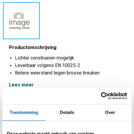
Productomschrijving
Lichter construeren mogelijk
Leverbaar volgens EN 10025-2
Betere weerstand tegen brosse breuken
Lees meer
Toestemming
Details
Over
Dit product kan niet online besteld worden, voor
meer informatie kunt u afdeling Verkoop
Deze website maakt gebruik van cookies