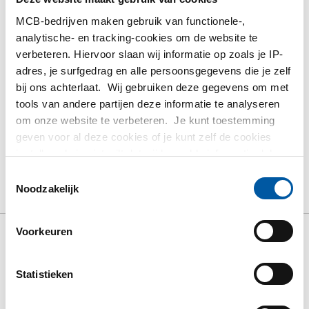
contacteren.
MCB-bedrijven maken gebruik van functionele-,
analytische- en tracking-cookies om de website te
Bestel met uw eigen artikelnummers
verbeteren. Hiervoor slaan wij informatie op zoals je IP-
Calculeren met actuele MCB-prijzen
adres, je surfgedrag en alle persoonsgegevens die je zelf
Volg uw order via Track&Trace
bij ons achterlaat. Wij gebruiken deze gegevens om met
tools van andere partijen deze informatie te analyseren
om onze website te verbeteren. Je kunt toestemming
geven voor al deze cookies of je kunt zelf de cookies
instellen als je niet wilt dat wij bepaalde informatie delen.
Product
Product omschrijving
Bruto prijslijst
Meer informatie over de cookies die wij bijhouden en de
Toestemmingsselectie
partijen waarmee wij samenwerken vind je in ons
Noodzakelijk
Downloads
Specificaties
cookiebeleid. Bekijk
hier
ons beleid
Voorkeuren
Bruto prijslijst: Kraanrailprofiel
S355J2 plat
Statistieken
Prijzen in Euro per: